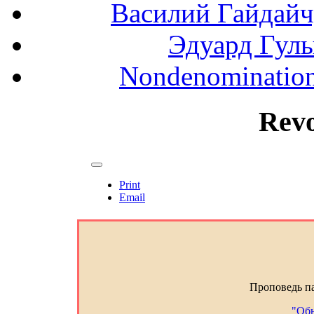
Василий Гайдайчук
Эдуард Гулы
Nondenominationa
Rev
Print
Email
Проповедь п
"Обн