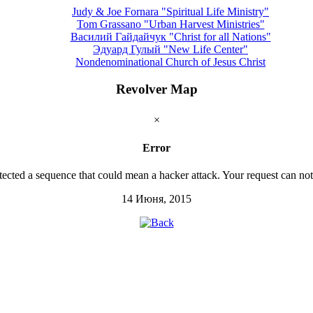
Judy & Joe Fornara "Spiritual Life Ministry"
Tom Grassano "Urban Harvest Ministries"
Василий Гайдайчук "Christ for all Nations"
Эдуард Гулый "New Life Center"
Nondenominational Church of Jesus Christ
Revolver Map
×
Error
tected a sequence that could mean a hacker attack. Your request can no
14 Июня, 2015