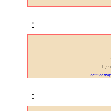
"
А
Проп
" Большое чудо