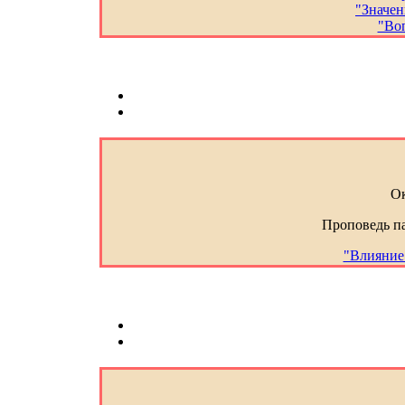
"Значен
"Во
Ок
Проповедь п
"Влияние