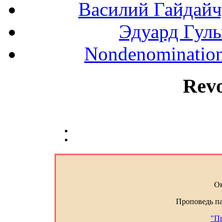
Василий Гайдайчук
Эдуард Гулы
Nondenominationa
Rev
Ок
Проповедь п
"Пр