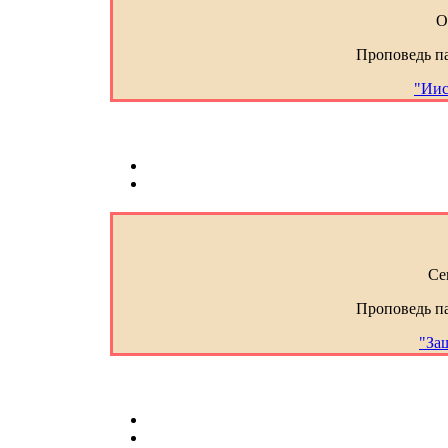
О
Проповедь п
"Иис
Се
Проповедь п
"За