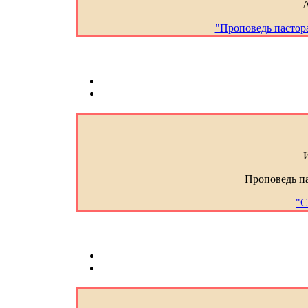
А
"Проповедь пастор
Проповедь п
"С