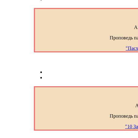
А
Проповедь п
"Пасх
А
Проповедь п
"10 За