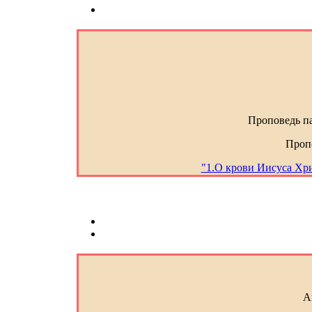
Проповедь п
Проп
"1.О крови Иисуса Хр
А