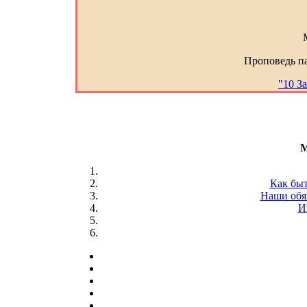
Проповедь п
"10 За
M
Как быт
Наши обя
И