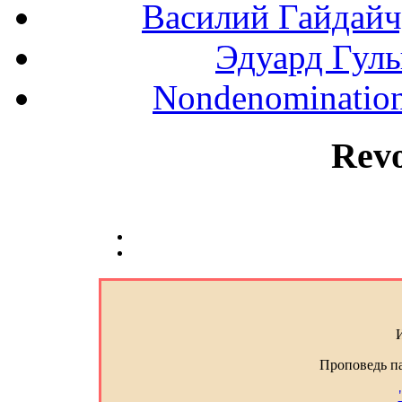
Василий Гайдайчук
Эдуард Гулы
Nondenominationa
Rev
Проповедь п