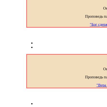
Ок
Проповедь п
"Бог сдер
Ок
Проповедь п
"Вера