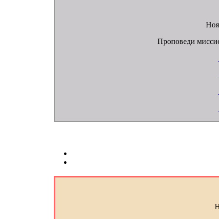
Ноя
Проповеди мисси
Н