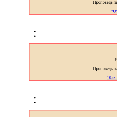
Проповедь п
"О
Н
Проповедь п
"Как 