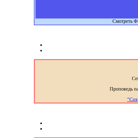
Смотреть Ф
Се
Проповедь п
"Сох