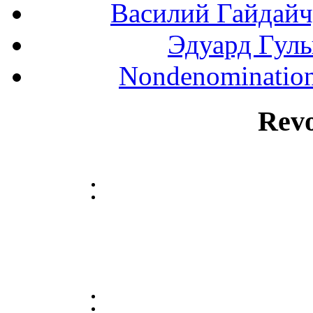
Василий Гайдайчук
Эдуард Гулы
Nondenominationa
Rev